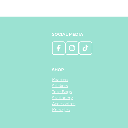
SOCIAL MEDIA
F
I
T
a
n
i
c
s
k
e
t
T
SHOP
b
a
o
Kaarten
o
g
k
Stickers
o
r
Tote Bags
k
a
Stationery
m
Accessoires
Kneusjes