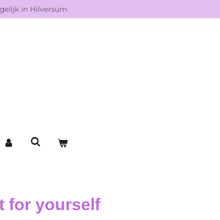
elijk in Hilversum
t for yourself