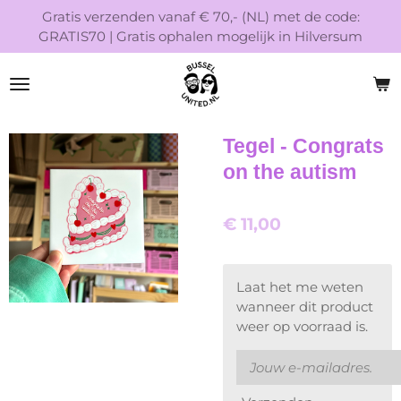
Gratis verzenden vanaf € 70,- (NL) met de code:
Ga
GRATIS70 | Gratis ophalen mogelijk in Hilversum
direct
naar
de
hoofdinhoud
Tegel - Congrats
on the autism
€ 11,00
Laat het me weten
wanneer dit product
weer op voorraad is.