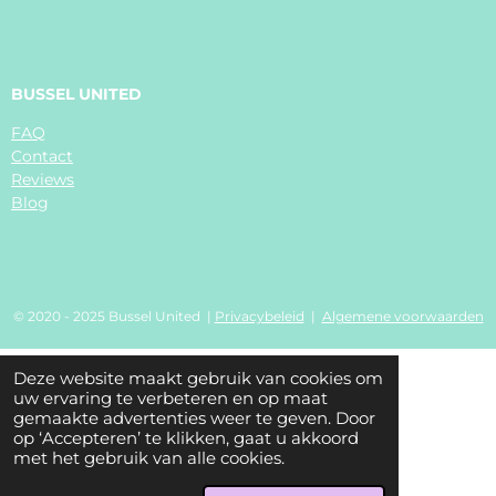
BUSSEL UNITED
FAQ
Contact
Reviews
Blog
© 2020 - 2025 Bussel United |
Privacybeleid
|
Algemene voorwaarden
Deze website maakt gebruik van cookies om
uw ervaring te verbeteren en op maat
gemaakte advertenties weer te geven. Door
op ‘Accepteren’ te klikken, gaat u akkoord
met het gebruik van alle cookies.