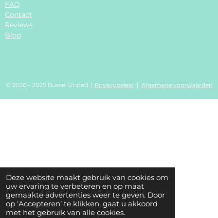
FAQ
Contact
Reviews
Blog
© 2020 - 2025 Bussel United |
Privacybeleid
|
Algemene voorwaarden
Deze website maakt gebruik van cookies om
uw ervaring te verbeteren en op maat
gemaakte advertenties weer te geven. Door
op ‘Accepteren’ te klikken, gaat u akkoord
met het gebruik van alle cookies.