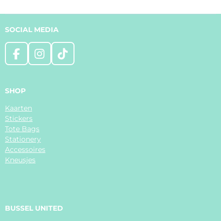
n
e
n
SOCIAL MEDIA
F
I
T
a
n
i
c
s
k
e
t
T
SHOP
b
a
o
Kaarten
o
g
k
Stickers
o
r
Tote Bags
k
a
Stationery
m
Accessoires
Kneusjes
BUSSEL UNITED