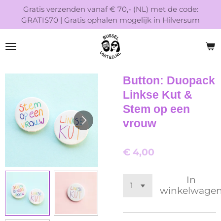
Gratis verzenden vanaf € 70,- (NL) met de code:
Ga
GRATIS70 | Gratis ophalen mogelijk in Hilversum
direct
naar
de
hoofdinhoud
Button: Duopack
Linkse Kut &
Stem op een
vrouw
€ 4,00
In
winkelwage