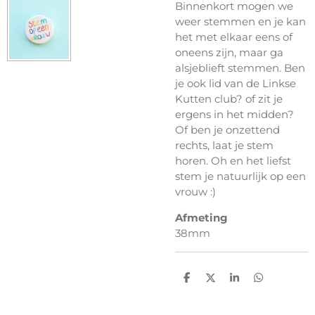
Binnenkort mogen we
weer stemmen en je kan
het met elkaar eens of
oneens zijn, maar ga
alsjeblieft stemmen. Ben
je ook lid van de Linkse
Kutten club? of zit je
ergens in het midden?
Of ben je onzettend
rechts, laat je stem
horen. Oh en het liefst
stem je natuurlijk op een
vrouw :)
Afmeting
38mm
D
D
S
D
e
e
h
e
l
e
a
l
e
l
r
e