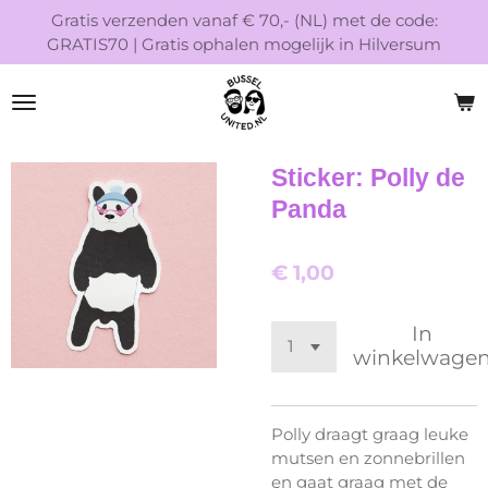
Gratis verzenden vanaf € 70,- (NL) met de code:
Ga
GRATIS70 | Gratis ophalen mogelijk in Hilversum
direct
naar
de
hoofdinhoud
Sticker: Polly de
Panda
€ 1,00
In
winkelwage
Polly draagt graag leuke
mutsen en zonnebrillen
en gaat graag met de