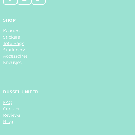
F
I
T
a
n
i
c
s
k
e
t
T
SHOP
b
a
o
Kaarten
o
g
k
Stickers
o
r
Tote Bags
k
a
Stationery
m
Accessoires
Kneusjes
BUSSEL UNITED
FAQ
Contact
Reviews
Blog