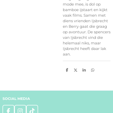
mode mee, is dol op
bamboe ijstaart en kijkt
vaak films. Samen met
diens vrienden Ijsbrecht
en Berry gaat die graag
op avontuur. De spencers
van Ijsbrecht vind die
helemaal niks, maar
Ijsbrecht heeft daar lak
aan.
D
D
S
D
e
e
h
e
l
e
a
l
e
l
r
e
n
e
n
SOCIAL MEDIA