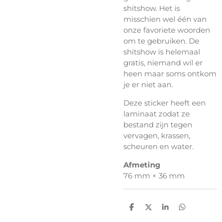
shitshow. Het is
misschien wel één van
onze favoriete woorden
om te gebruiken. De
shitshow is helemaal
gratis, niemand wil er
heen maar soms ontkom
je er niet aan.
Deze sticker heeft een
laminaat zodat ze
bestand zijn tegen
vervagen, krassen,
scheuren en water.
Afmeting
76 mm × 36 mm
D
D
S
D
e
e
h
e