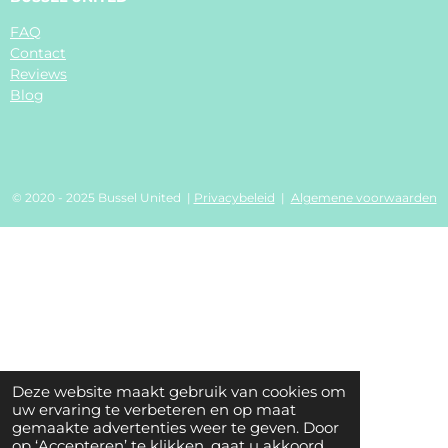
FAQ
Contact
Reviews
Blog
© 2020 - 2025 Bussel United |
Privacybeleid
|
Algemene voorwaarden
Deze website maakt gebruik van cookies om
uw ervaring te verbeteren en op maat
gemaakte advertenties weer te geven. Door
op ‘Accepteren’ te klikken, gaat u akkoord