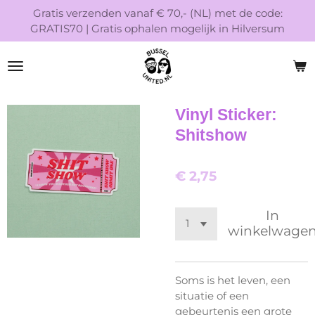
Gratis verzenden vanaf € 70,- (NL) met de code:
Ga
GRATIS70 | Gratis ophalen mogelijk in Hilversum
direct
naar
de
hoofdinhoud
Vinyl Sticker:
Shitshow
€ 2,75
In
winkelwage
Soms is het leven, een
situatie of een
gebeurtenis een grote