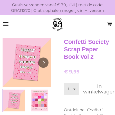
Gratis verzenden vanaf € 70,- (NL) met de code:
Ga
GRATIS70 | Gratis ophalen mogelijk in Hilversum
direct
naar
de
hoofdinhoud
Confetti Society
Scrap Paper
Book Vol 2
€ 9,95
In
winkelwage
Ontdek het
Confetti