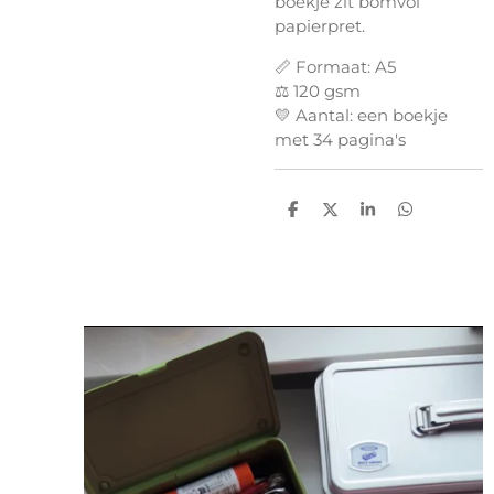
boekje zit bomvol
papierpret.
📏 Formaat: A5
⚖️ 120 gsm
💛 Aantal: een boekje
met 34 pagina's
D
D
S
D
e
e
h
e
l
e
a
l
e
l
r
e
n
e
n