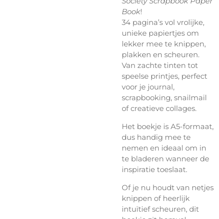
Society Scrapbook Paper
Book
!
34 pagina’s vol vrolijke,
unieke papiertjes om
lekker mee te knippen,
plakken en scheuren.
Van zachte tinten tot
speelse printjes, perfect
voor je journal,
scrapbooking, snailmail
of creatieve collages.
Het boekje is A5-formaat,
dus handig mee te
nemen en ideaal om in
te bladeren wanneer de
inspiratie toeslaat.
Of je nu houdt van netjes
knippen of heerlijk
intuïtief scheuren, dit