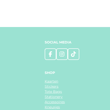
SOCIAL MEDIA
F
I
T
a
n
i
c
s
k
e
t
T
SHOP
b
a
o
Kaarten
o
g
k
Stickers
o
r
Tote Bags
k
a
Stationery
m
Accessoires
Kneusjes