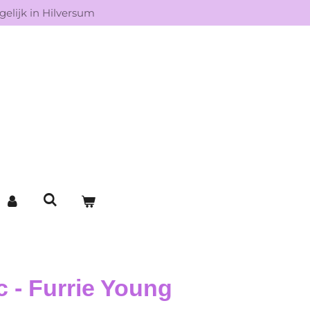
elijk in Hilversum
c - Furrie Young