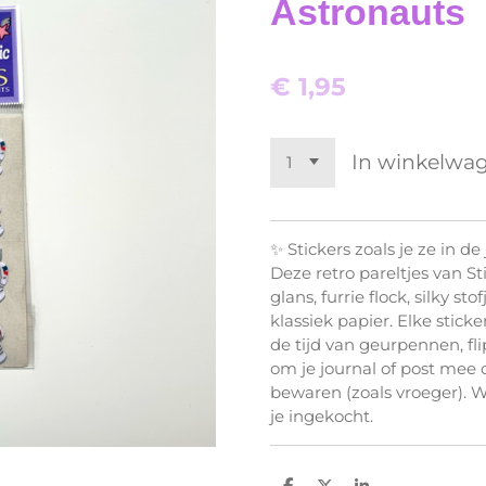
Astronauts
€ 1,95
In winkelwa
✨ Stickers zoals je ze in de
Deze retro pareltjes van S
glans, furrie flock, silky s
klassiek papier. Elke stick
de tijd van geurpennen, fli
om je journal of post mee 
bewaren (zoals vroeger). W
je ingekocht.