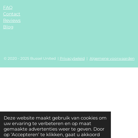
FAQ
Contact
Reviews
Blog
© 2020 - 2025 Bussel United |
Privacybeleid
|
Algemene voorwaarden
Deze website maakt gebruik van cookies om
uw ervaring te verbeteren en op maat
gemaakte advertenties weer te geven. Door
op ‘Accepteren’ te klikken, gaat u akkoord