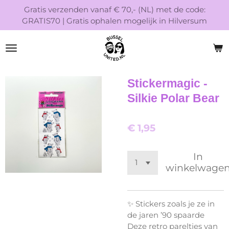
Gratis verzenden vanaf € 70,- (NL) met de code:
Ga
GRATIS70 | Gratis ophalen mogelijk in Hilversum
direct
naar
de
hoofdinhoud
Stickermagic -
Silkie Polar Bear
€ 1,95
In
winkelwage
✨ Stickers zoals je ze in
de jaren ’90 spaarde
Deze retro pareltjes van