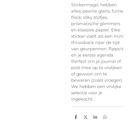
Stickermagic hebben
alles: pearlie glans, furrie
flock, silky stofjes,
prismatische glimmers
en klassiek papier. Elke
sticker voelt als een mini
throwback naar de tijd
van geurpennen, flippo's
en je eerste agenda.
Perfect om je journal of
post mee op te vrolijken
of gewoon om te
bewaren (zoals vroeger).
We hebben een vrolijke
selectie voor je
ingekocht.
D
D
S
D
e
e
h
e
l
e
a
l