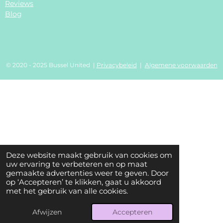
Reviews
Blog
© 2020 - 2025 Bussel United |
Privacybeleid
|
Algemene voorwaarden
Deze website maakt gebruik van cookies om
uw ervaring te verbeteren en op maat
gemaakte advertenties weer te geven. Door
op ‘Accepteren’ te klikken, gaat u akkoord
met het gebruik van alle cookies.
Afwijzen
Accepteren