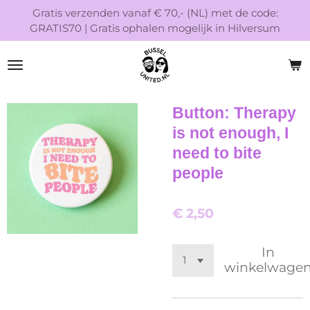
Gratis verzenden vanaf € 70,- (NL) met de code:
Ga
GRATIS70 | Gratis ophalen mogelijk in Hilversum
direct
naar
de
hoofdinhoud
Button: Therapy
is not enough, I
need to bite
people
€ 2,50
In
winkelwage