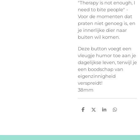
"Therapy is not enough, I
need to bite people" -
Voor de momenten dat
praten niet genoeg is, en
je innerlijke dier naar
buiten wil komen.
Deze button voegt een
vleugje humor toe aan je
dagelijkse leven, terwijl je
een boodschap van
eigenzinnigheid
verspreidt!
38mm
D
D
S
D
e
e
h
e
l
e
a
l
e
l
r
e
n
e
n