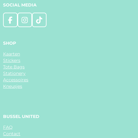
SOCIAL MEDIA
F
I
T
a
n
i
c
s
k
e
t
T
SHOP
b
a
o
Kaarten
o
g
k
Stickers
o
r
Tote Bags
k
a
Stationery
m
Accessoires
Kneusjes
BUSSEL UNITED
FAQ
Contact