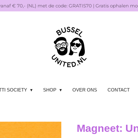
vanaf € 70,- (NL) met de code: GRATIS70 | Gratis ophalen mog
TI SOCIETY
SHOP
OVER ONS
CONTACT
Magneet: Un