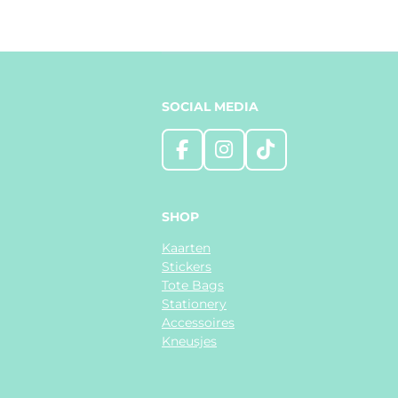
SOCIAL MEDIA
F
I
T
a
n
i
c
s
k
e
t
T
SHOP
b
a
o
Kaarten
o
g
k
Stickers
o
r
Tote Bags
k
a
Stationery
m
Accessoires
Kneusjes