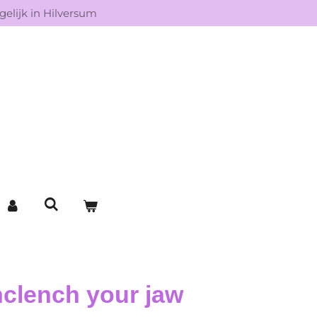
elijk in Hilversum
clench your jaw