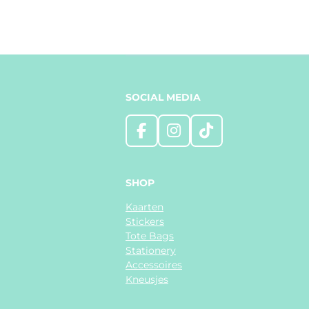
SOCIAL MEDIA
F
I
T
a
n
i
c
s
k
e
t
T
SHOP
b
a
o
Kaarten
o
g
k
Stickers
o
r
Tote Bags
k
a
Stationery
m
Accessoires
Kneusjes