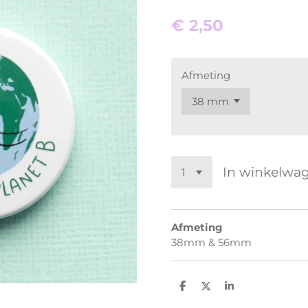
€ 2,50
Afmeting
In winkelwa
Afmeting
38mm & 56mm
D
D
S
e
e
h