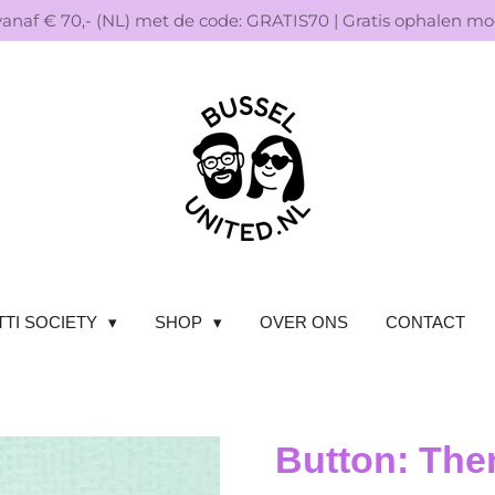
vanaf € 70,- (NL) met de code: GRATIS70 | Gratis ophalen mog
TI SOCIETY
SHOP
OVER ONS
CONTACT
Button: Ther