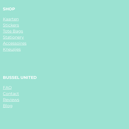
c
s
k
e
t
T
SHOP
b
a
o
Kaarten
o
g
k
Stickers
o
r
Tote Bags
k
a
Stationery
m
Accessoires
Kneusjes
BUSSEL UNITED
FAQ
Contact
Reviews
Blog