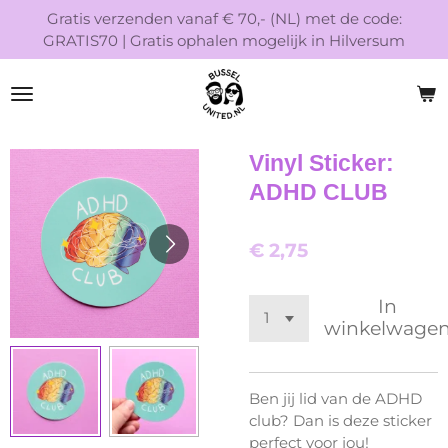
Gratis verzenden vanaf € 70,- (NL) met de code:
Ga
GRATIS70 | Gratis ophalen mogelijk in Hilversum
direct
naar
de
hoofdinhoud
Vinyl Sticker:
ADHD CLUB
€ 2,75
In
winkelwage
Ben jij lid van de ADHD
club? Dan is deze sticker
perfect voor jou!