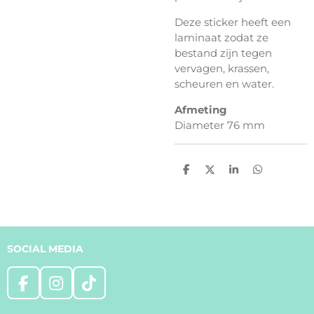
Deze sticker heeft een
laminaat zodat ze
bestand zijn tegen
vervagen, krassen,
scheuren en water.
Afmeting
Diameter 76 mm
D
D
S
D
e
e
h
e
l
e
a
l
e
l
r
e
n
e
n
SOCIAL MEDIA
F
I
T
a
n
i