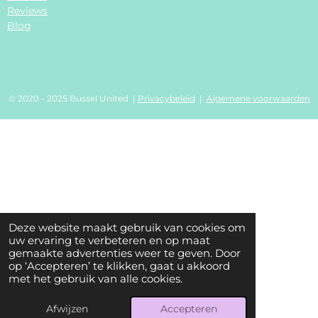
Reviews
Blog
© 2020 - 2025 Bussel United |
Privacybeleid
|
Algemene voorwaarden
Deze website maakt gebruik van cookies om
uw ervaring te verbeteren en op maat
gemaakte advertenties weer te geven. Door
op ‘Accepteren’ te klikken, gaat u akkoord
met het gebruik van alle cookies.
Afwijzen
Accepteren