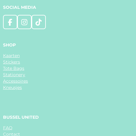
SOCIAL MEDIA
F
I
T
a
n
i
c
s
k
e
t
T
SHOP
b
a
o
Kaarten
o
g
k
Stickers
o
r
Tote Bags
k
a
Stationery
m
Accessoires
Kneusjes
BUSSEL UNITED
FAQ
Contact