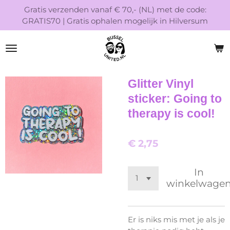
Gratis verzenden vanaf € 70,- (NL) met de code:
Ga
GRATIS70 | Gratis ophalen mogelijk in Hilversum
direct
naar
de
hoofdinhoud
Glitter Vinyl
sticker: Going to
therapy is cool!
€ 2,75
In
winkelwage
Er is niks mis met je als je