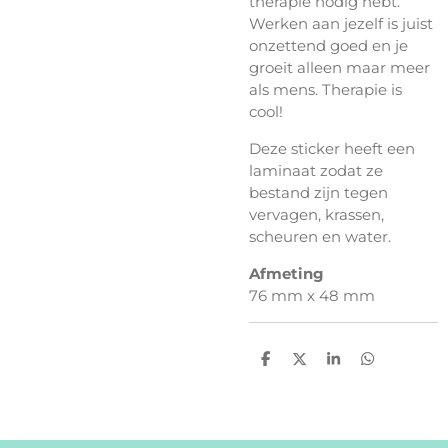
therapie nodig hebt.
Werken aan jezelf is juist
onzettend goed en je
groeit alleen maar meer
als mens. Therapie is
cool!
Deze sticker heeft een
laminaat zodat ze
bestand zijn tegen
vervagen, krassen,
scheuren en water.
Afmeting
76 mm x 48 mm
D
D
S
D
e
e
h
e
l
e
a
l
e
l
r
e
n
e
n